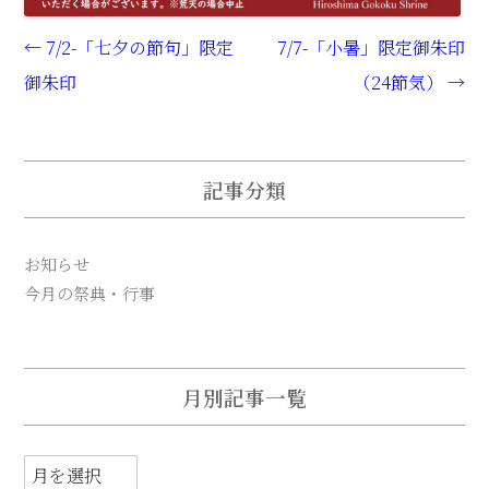
←
7/2-「七夕の節句」限定
7/7-「小暑」限定御朱印
Post navigation
御朱印
（24節気）
→
記事分類
お知らせ
今月の祭典・行事
月別記事一覧
月