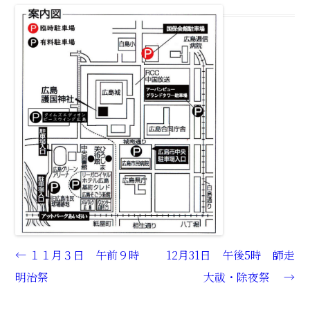
←
１１月３日 午前９時
12月31日 午後5時 師走
Post navigation
明治祭
大祓・除夜祭
→